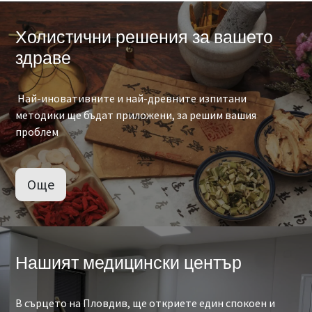
Холистични решения за вашето
здраве
Най-иновативните и най-древните изпитани
методики ще бъдат приложени, за решим вашия
проблем
Още
Нашият медицински център
В сърцето на Пловдив, ще откриете един спокоен и