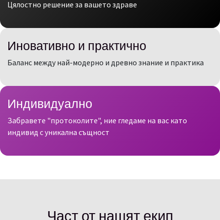
Цялостно решение за вашето здраве
Иновативно и практично
Баланс между най-модерно и древно знание и практика
Индивидуално
Забравете "протоколите", ние гледаме на вас като
индивид с уникална същност
Част от нашят екип